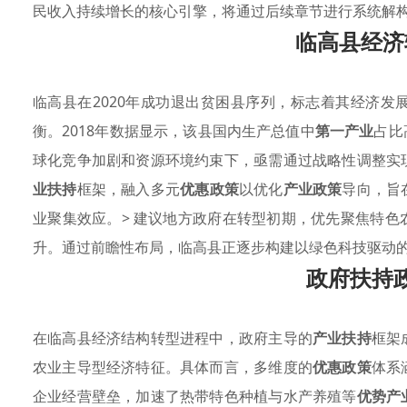
民收入持续增长的核心引擎，将通过后续章节进行系统解
临高县经济
临高县在2020年成功退出贫困县序列，标志着其经济
衡。2018年数据显示，该县国内生产总值中
第一产业
占比
球化竞争加剧和资源环境约束下，亟需通过战略性调整实
业扶持
框架，融入多元
优惠政策
以优化
产业政策
导向，旨
业聚集效应。> 建议地方政府在转型初期，优先聚焦特
升。通过前瞻性布局，临高县正逐步构建以绿色科技驱动
政府扶持
在临高县经济结构转型进程中，政府主导的
产业扶持
框架
农业主导型经济特征。具体而言，多维度的
优惠政策
体系
企业经营壁垒，加速了热带特色种植与水产养殖等
优势产